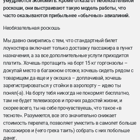
умудряются экономить. Кроме отказа от необязательной
роскоши, они выстраивают такую модель работы, что
часто оказываются прибыльнее «обычных» авиалиний.
Необязательная роскошь
Мы давно смирились с тем, что стандартный билет
лоукостера включает только доставку пассажира в пункт
назначения, а за все дополнительные услуги приходится
платить. Хочешь протащить на борт 15 кг горгонзолы –
докупай место в багажном отсеке, хочешь сидеть рядом с
товарищем да еще и у окошка – доплачивай, хочешь
зарегистрироваться у стойки в аэропорту – идею ты
понял(-а). На борту тебя никогда не покормят бесплатно,
там не будет телевизоров и прочих радостей жизни, и
скорее всего, ты на себе прочувствуешь, что такое «в
тесноте». Разумеется, все это значительно снижает
стоимость перелета, позволяет уместить в самолет больше
пассажиров и (чего греха таить) собрать с них побольше
денег.