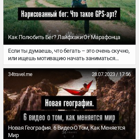
Как Полюбить Бег? Лайфхаки От Марафонца
Если ты думаешь, что бегать – это очень скучно,
или ищешь мотивацию начать заниматься
спортом, советуем тебе попробовать GPS-арт.
Вооружившись «смарт-часами» HUAWEI Watch Fit
34travel.me
28.07.2023 / 17:56
со встроенной функцией GPS-трекинга, мы
разобрались, как появился этот вид искусства на
стыке спорта и технологий, как построить
необычный маршрут самостоятельно и что для
этого понадобится. С этой задачей нам помог
справиться любитель длительных пробежек,
спортсмен и художник Сергей Русак. Мы
Новая География. 6 Видео О Том, Как Меняется
встретились с Сергеем в его родной Лиде,
Мир