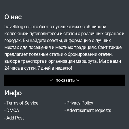
путешествий, так что не смогли пройти мимо и
этого вопроса и постарались разобраться, как
О нас
пандемия повлияет на изменение климата,
дикую природу, количество мусора и наши
travelblog.cc - это блог о путешествиях с обширной
ежедневные привычки.
коллекцией путеводителей и статей о различных странах и
городах. Вы найдете советы, информацию о лучших
местах для посещения и местных традициях. Сайт также
предлагает полезные статьи о бронировании отелей,
выборе транспорта и организации маршрута. Мы с вами
24 часа в сутки, 7 дней в неделю!
показать
Инфо
-
Terms of Service
-
Privacy Policy
-
DMCA
-
Advertisement requests
-
Add Post