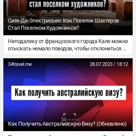
Сите-Де-Электрисьен: Как Поселок Шахтеров
Стал Поселком Художников?
Неподалеку от французского города Кале можно
отыскать немало поводов, чтобы отклониться от
классических маршрутов. В Ленсе ждет
ценителей искусства музей-спутник Лувра, в
34travel.me
28.07.2023 / 18:12
город Бетюн тянет фанатов архитектуры ар-
деко, Кот-д'Опаль манит песчаными пляжами, а
бывший шахтерский поселок Сите-де-
Электрисьен (Cité des Électriciens) с недавних пор
приглашает на «шарбоне» – так каламбурит
местный винодел, соединяя название вина
шардоне (chardonnay) и слово «уголь» – charbon.
Сите-де-Электрисьен – отличный пример того,
Как Получить Австралийскую Визу? (обновлено)
как можно превращать памятники рабочего
быта в интересные туристические объекты.