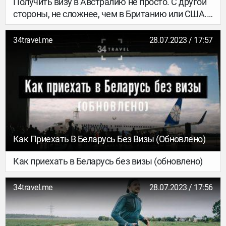
Получить визу в Австралию не просто. С другой
стороны, не сложнее, чем в Британию или США.
Правильный пакет документов, гарантия
финансовой состоятельности и немного
34travel.me
28.07.2023 / 17:57
терпения – и ты уже на пути в страну мечты.
Составили подробный мануал, в котором есть
вся нужная информация от и до. Бери и делай!
Как Приехать В Беларусь Без Визы (обновлено)
Как приехать в Беларусь без визы (обновлено)
34travel.me
28.07.2023 / 17:56