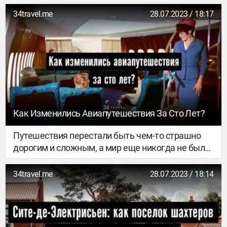
34travel.me
28.07.2023 / 18:17
Как Изменились Авиапутешествия За Сто Лет?
Путешествия перестали быть чем-то страшно
дорогим и сложным, а мир еще никогда не был
настолько маленьким, что за 10 часов перелета
можно было обнаружить себя другой части
34travel.me
28.07.2023 / 18:14
света. Об этом мы и делаем наш журнал. И это
стало возможным благодаря авиации.
Рассказываем, как это было, в хронологическом
порядке.