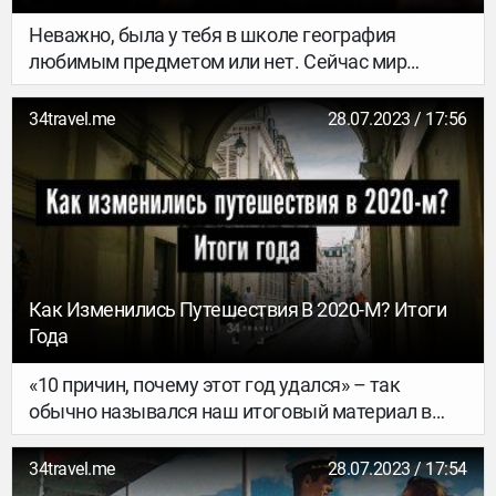
узнали парочку лайфхаков и посмотрели, как
создают GPS-арт буквально «в поле».
Неважно, была у тебя в школе география
любимым предметом или нет. Сейчас мир
меняется гораздо быстрее, и наблюдать за этим
– чрезвычайно увлекательное занятие. Собрали
34travel.me
28.07.2023 / 17:56
для тебя шесть видео, разъясняющих, как
устроен мир и как он становится другим:
разбираемся в политических конфликтах,
неизвестной истории далеких регионов и даже
таких неожиданных вопросах, как логистика в
Антарктиде.
Как Изменились Путешествия В 2020-М? Итоги
Года
«10 причин, почему этот год удался» – так
обычно назывался наш итоговый материал в
прошлые годы. Но 2020-й стал совершенно
другим – непохожим на все предыдущие. Он
34travel.me
28.07.2023 / 17:54
снова восстановил границы там, где они