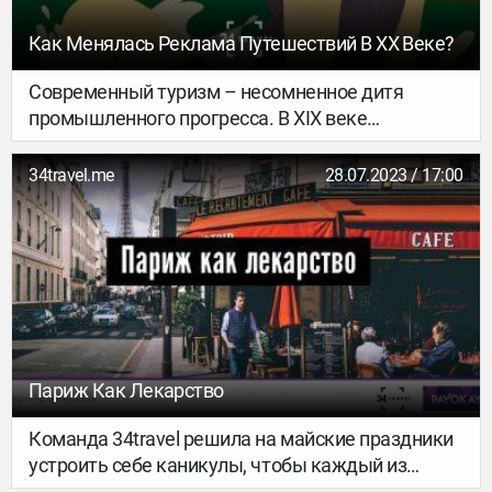
экзотические направления.
Как Менялась Реклама Путешествий В XX Веке?
Современный туризм – несомненное дитя
промышленного прогресса. В XIX веке
появление новых транспортных средств
превратило путешествия из необходимости в
34travel.me
28.07.2023 / 17:00
развлечение. А развитие авиатранспорта в
середине XX века привело к появлению
массового туризма. Одновременно с этим
совершенствовались и печатные технологии:
появившаяся туристическая реклама стала
отдельным видом искусства, а рекламные
плакаты путешествий заняли почетное место в
музеях и частных коллекциях по всему миру.
Париж Как Лекарство
Разбираемся, как выглядели путешествия в XX
веке – и как возникла, совершенствовалась и
Команда 34travel решила на майские праздники
менялась их реклама.
устроить себе каникулы, чтобы каждый из
участников редакции смог оторваться от