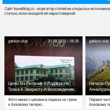
Сайт travelblog.cc - агрегатор статей из открытых источник
статью, если находите её недостоверной.
gekkon.club
21.08.2023 / 08:28
gekkon.club
Цены На Питание В Лоджах На
Начало Пу
Треке К Эвересту И Восхождении
Аннапурны
На Айленд Пик
Базовому 
Фото меню с ценами в лоджах на треке
Первая час
Непал)
к базовому лагерю
базовому л
Эвереста и восхождении на Айленд Пик.
ноября. Вк