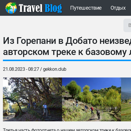
Путешествие
Отдых
Из Горепани в Добато неизв
авторском треке к базовому 
21.08.2023 - 08:27 /
gekkon.club
Третья часть фотоотчета о нашем авторском треке к базово