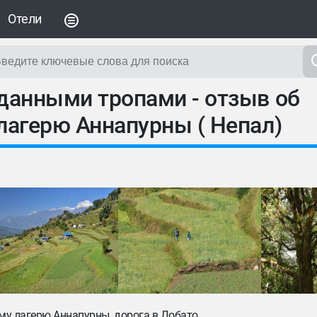
Отели
еданными тропами - отзыв об
лагерю Аннапурны ( Непал)
му лагерю Аннапурны, дорога в Добато.