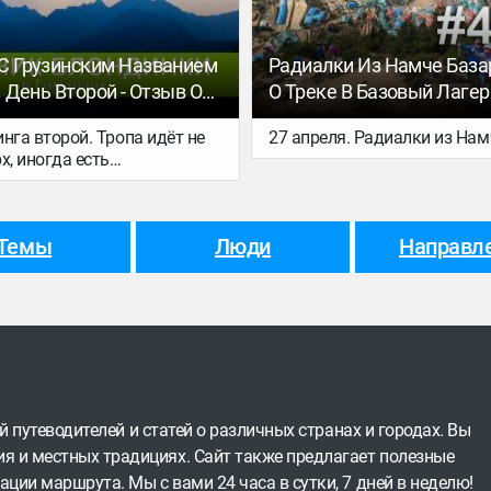
С Грузинским Названием
Радиалки Из Намче Базар
. День Второй - Отзыв О
О Треке В Базовый Лагер
азовый Лагерь
Эвереста. Дневник Блонд
нга второй. Тропа идёт не
27 апреля. Радиалки из Нам
 (НЕПАЛ). Дневник
х, иногда есть
 В Гималаях
ные участки, вокруг
е джунгли и попадаются
ивописные места:
Темы
Люди
Направл
скалы, замшелые деревья.
ей путеводителей и статей о различных странах и городах. Вы
я и местных традициях. Сайт также предлагает полезные
ации маршрута. Мы с вами 24 часа в сутки, 7 дней в неделю!