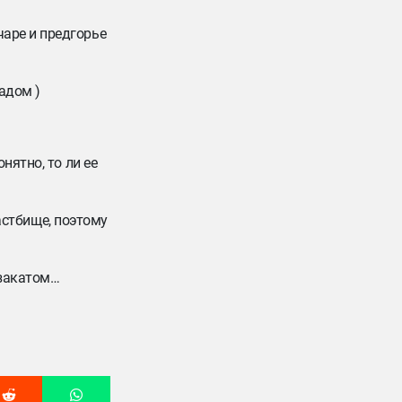
аре и предгорье
адом )
нятно, то ли ее
пастбище, поэтому
 закатом…