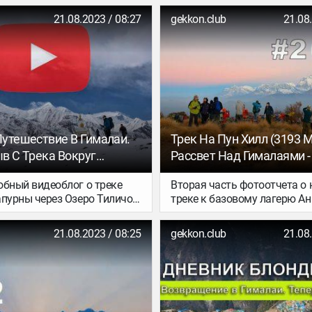
орепани
самостоятельно так и со мн
21.08.2023 / 08:27
gekkon.club
21.08
для планирования бюджета
путешествия, да и в общем 
блюда ждут вас на треке.
утешествие В Гималаи.
Трек На Пун Хилл (3193 М
в С Трека Вокруг
Рассвет Над Гималаями -
 Сергея Терентьева -
Треке К Базовому Лагер
обный видеоблог о треке
Вторая часть фотоотчета о
тзывы Туристов
Аннапурны ( Непал)
апурны через Озеро Тиличо с
треке к базовому лагерю А
kkon Club. Полезно будет
Встреча рассвета на Пун Хилл
 особенно новичкам, с
— высота 3193 м.
21.08.2023 / 08:25
gekkon.club
21.08
ия условий проживания на
уг Аннапурны, одежды и
 погодных условий. Да и
ладится прекрасными
щутить атмосферу этого
 ).