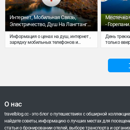
Интернет, Мобильная Связь,
Местечко 
Электричество, Душ На Лангтанг
- Горепани
Треке
Треке В Б
Информация о ценах на душ, интернет ,
День трекки
Аннапурны
зарядку мобильных телефонов и
только ввер
Блондинки
наличие мобильной связи в местах
горизонталь
стоянок на Лангтанг треке. Будет
тропически
полезно как тем кто собирается на
довольно ж
треккинг самостоятельно так и со мной
водопады, 
в группе для планирования бюджета
путешествия и выхода на связь.
О нас
travelblog.cc - это блог о путешествиях с обширной коллекци
найдете советы, информацию о лучших местах для посещени
статьи о бронировании отелей, выборе транспорта и организ