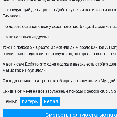
На следующий день тропа в Добато уже вышла из зоны леса
Гималаев.
По дороге остановились у сезонного пастбища. В домике п
Наши непальские друзья:
Уже на подходе к Добато заметили дым возле Южной Аннапурн
специально подожгли то ли случайно, но горела она весь вече
А вот и сам Добато, это одна лоджа и вверху есть стойла для
мы их так и не увидели.
Отсюда начинается тропа на обзорную точку холма Мулдай.
Скидка от меня на все зарубежные походы с gekkon.club 35 
Темы:
лагерь
непал
Смотреть полную статью на g