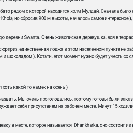
бато рядом с которой находится холм Мулдай. Сначала было л
 Khola, но сбросив 900 м высоты, началось самое интересное )
 до деревни Swanta. Очень живописная деревушка, вся в террас
сюрприз, единственная лоджа в этом населенном пункте не ра
м и шоколадом ). Кстати, этот момент нужно будет учесть со
л хоть какой то намек на осень )
назвать. Мы очень проголодались, поэтому готовы были заказ
труждает себя присутствием на рабочем месте. Минут 15 ходили
евку в месте, которое называется Dhankharka, оно состоит из 