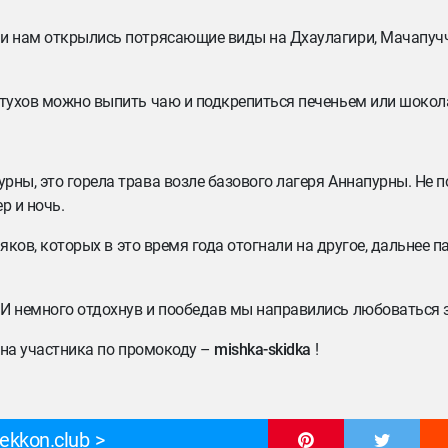
 и нам открылись потрясающие виды на Дхаулагири, Мачапучч
астухов можно выпить чаю и подкрепиться печеньем или шокол
ы, это горела трава возле базового лагеря Аннапурны. Не по
р и ночь.
 яков, которых в это время года отогнали на другое, дальнее 
 И немного отдохнув и пообедав мы направились любоваться
$ на участника по промокоду –
mishka-skidka
!
ekkon.club