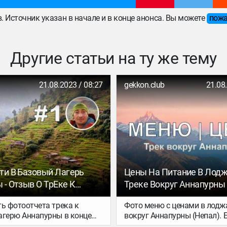
ов. Источник указан в начале и в конце анонса. Вы можете
пожа
Другие статьи на ту же тему
21.08.2023 / 08:27
gekkon.club
21.08
ти В Базовый Лагерь
Цены На Питание В Лодж
 - Отзыв О ТрЕке К
Треке Вокруг Аннапурны
Лагерю Аннапурны (
ть фотоотчета трека к
Фото меню с ценами в лоджа
агерю Аннапурны в конце
вокруг Аннапурны (Непал). 
лючает в себя Наяпул —
полезно как тем кто собирае