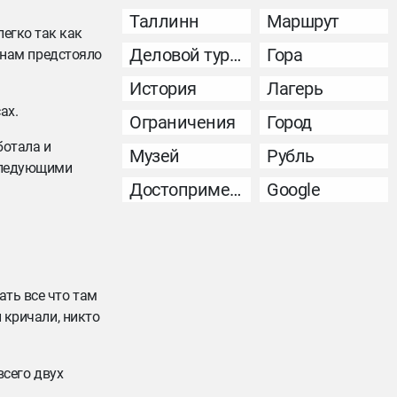
Таллинн
Маршрут
егко так как
Деловой туризм
Гора
, нам предстояло
История
Лагерь
ах.
Ограничения
Город
ботала и
Музей
Рубль
 следующими
Достопримечательность
Google
ать все что там
 кричали, никто
всего двух