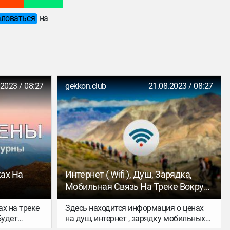
ловаться
на
.2023 / 08:27
gekkon.club
21.08.2023 / 08:27
ах На
Интернет ( Wifi ), Душ, Зарядка,
Мобильная Связь На Треке Вокруг
Аннапурны
х на треке
Здесь находится информация о ценах
Будет
на душ, интернет , зарядку мобильных
тся на трек
телефонов и наличие мобильной связи