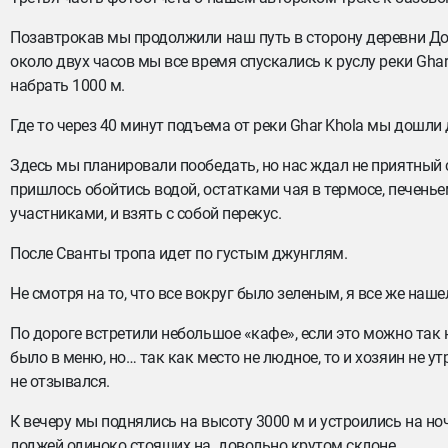
Позавтрокав мы продолжили наш путь в сторону деревни До
около двух часов мы все время спускались к руслу реки Ghar
набрать 1000 м.
Где то через 40 минут подъема от реки Ghar Khola мы дошли
Здесь мы планировали пообедать, но нас ждал не приятный 
пришлось обойтись водой, остатками чая в термосе, печенье
участниками, и взять с собой перекус.
После Сванты тропа идет по густым джунглям.
Не смотря на то, что все вокруг было зеленым, я все же наше
По дороге встретили небольшое «кафе», если это можно так 
было в меню, но… так как место не людное, то и хозяин не у
не отзывался.
К вечеру мы поднялись на высоту 3000 м и устроились на ноч
лоджей одиноко стоящих на довольно крутом склоне.