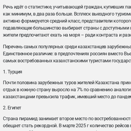
Речь идёт о статистике, учитывающей граждан, купивших па
как минимум, в два раза больше. Всплеск выездного туризм
активно формируется средний класс, представители которого
подавляющее большинство выбирает страны с доступными цен
жители предпочитают ехать на моря – ради контраста и раз
Перечень самых популярных среди казахстанцев зарубежных
Единственное различие: в предпочтениях россиян вместо Вье
самых востребованных казахстанскими туристами государ
1. Турция
Почти половина зарубежных туров жителей Казахстана приход
отдых в южную страну выросло на 7% по сравнению аналоги
казахстанцами превысила трафик, имевший место до панде
2. Египет
Страна пирамид занимает второе место по востребованности 
обещает стать рекордной. В марте 2025 г количество рейсов