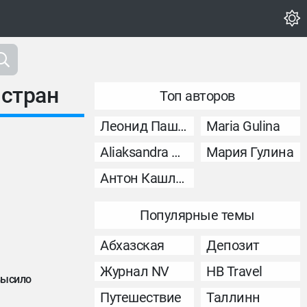
 стран
Топ авторов
Леонид Пашковский
Maria Gulina
Aliaksandra Murashka
Мария Гулина
Антон Кашликов
Популярные темы
Абхазская
Депозит
Журнал NV
НВ Travel
высило
Путешествие
Таллинн