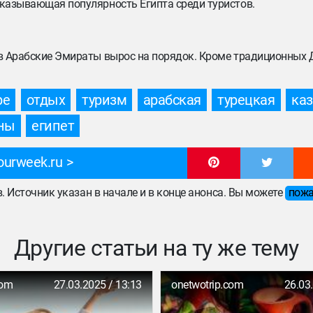
оказывающая популярность Египта среди туристов.
 в Арабские Эмираты вырос на порядок. Кроме традиционных 
ре
отдых
туризм
арабская
турецкая
каз
ны
египет
ourweek.ru
ов. Источник указан в начале и в конце анонса. Вы можете
пожа
Другие статьи на ту же тему
com
27.03.2025 / 13:13
onetwotrip.com
26.03