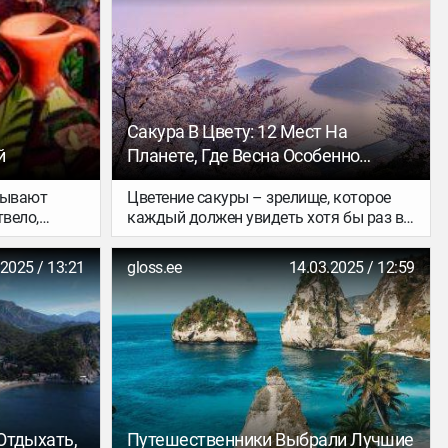
Сакура В Цвету: 12 Мест На
й
Планете, Где Весна Особенно
Прекрасна
азывают
Цветение сакуры – зрелище, которое
твело,
каждый должен увидеть хотя бы раз в
тся
жизни, даже если в душе он прагматик,
да, мостом
считающий, что «деревья – это просто
.2025 / 13:21
gloss.ee
14.03.2025 / 12:59
ли вы уже
деревья». Держите список лучших мест,
ов и
где можно насладиться этим чудом
лёрах, вам
природы.
 В этих
ь Тбилиси
 рейвами,
ров,
трономией
 Отдыхать,
Путешественники Выбрали Лучшие