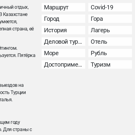
Маршрут
Covid-19
ничный отдых,
В Казахстане
Город
Гора
умеется,
пная страна, её
История
Лагерь
Деловой туризм
Отель
йтингом.
Море
Рубль
ьзуется. Пятёрка
Достопримечательность
Туризм
 выездов на
ость Турции
талья.
ущем году
. Для страны с