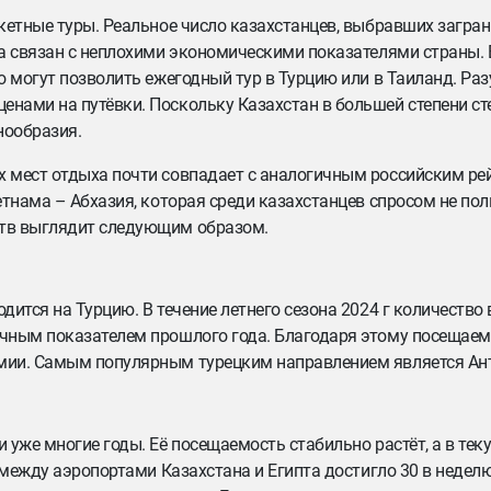
кетные туры. Реальное число казахстанцев, выбравших загра
а связан с неплохими экономическими показателями страны. 
 могут позволить ежегодный тур в Турцию или в Таиланд. Раз
ами на путёвки. Поскольку Казахстан в большей степени сте
нообразия.
 мест отдыха почти совпадает с аналогичным российским ре
тнама – Абхазия, которая среди казахстанцев спросом не пол
ств выглядит следующим образом.
ится на Турцию. В течение летнего сезона 2024 г количество
чным показателем прошлого года. Благодаря этому посещаем
мии. Самым популярным турецким направлением является Ан
уже многие годы. Её посещаемость стабильно растёт, а в тек
 между аэропортами Казахстана и Египта достигло 30 в неделю