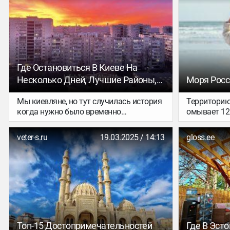
Где Остановиться В Киеве На
Несколько Дней, Лучшие Районы,
Моря Росс
Личный Опыт
Мы киевляне, но тут случилась история
Территорию
когда нужно было временно
омывает 12
арендовать квартиру на небольшой
Каспийское,
срок. Ввиду обстоятельств мы сменили
выделяют 
veter-s.ru
19.03.2025 / 14:13
gloss.ee
несколько квартир, поэтому есть чем
моря в Сев
поделиться.
Этой стать
текстов о т
вы хотите 
водную тер
отдохнуть и
начнём с са
преддверии
морей, кото
Топ-15 Достопримечательностей
Где В Эст