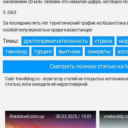
населением 20 млн. человек это немалая цифра, наглядно п
3. ОАЭ
За последние пять лет туристический трафик из Казахстана
особой популярностью среди казахстанцев
Темы:
достопримечательность
страна
мо
таиланд
турция
вьетнам
эмираты
апс
Смотреть полную статью на t
Сайт travelblog.cc - агрегатор статей из открытых источник
статью, если находите её недостоверной.
lifeistravel.com.ua
30.03.2025 / 10:01
onetwotrip.