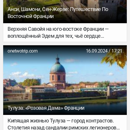
Анси, Шамони, Сен-Жерве: Путешествие По
Восточной Франции
Верхняя Савойя на юго-востоке Франции —
воплощённый Эдем для тех, чьё сердце
принадлежит горам. Французские Альпы,
прозрачные заповедные озёра и высочайшая
onetwotrip.com
16.09.2024 / 17:21
вершина Европы, красавец Монблан — здесь
легко оставить частичку души.
Тулуза: «розовая Дама» Франции
Кипящая жизнью Тулуза — город контрастов.
Столетия назад сандалии римских легионеров