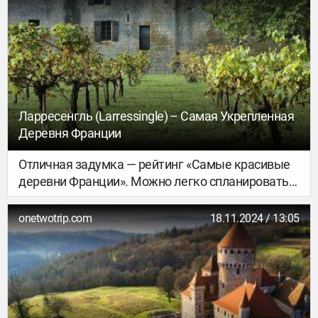
– Соной и Роной, привлекает путешественников
своей атмосферой спокойствия, отсутствием
толп туристов и богатым культурно-
историческим наследием.
Ларресенгль (Larressingle) – Самая Укрепленная
Деревня Франции
Отличная задумка — рейтинг «Самые красивые
деревни Франции». Можно легко спланировать
маршрут и точно знаешь, что будет, что
посмотреть. Деревня Ларресенгль региона
onetwotrip.com
18.11.2024 / 13:05
Окситания — из таких. Она совсем крошечная.
Окруженная крепостными стенами 13 века.