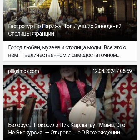
Гастротур По Парижу: Топ Лучших Заведений
Столицы Франции
Город любви, музеев и столица моды. Все это о
нем — величественном и самодостаточном
Париже. В путешествие во французскую столицу
можно отправиться в любой сезон. И вы
piligrimos.com
12.04.2024 / 05:59
наверняка не ошибетесь с выбором, ведь в
каждую пору года город будет разным.
Планируете поехать во Францию летом?
Уверены, что вы уже составили маршрут по
достопримечательностям, предусмотрели
открытие шенгенской визы и даже купили билет
на Олимпийские игры. А вот мы подготовили
Белорусы Покорили Пик Карлытау: “Мама, Это
гайд с лучшими заведениями. Вы познакомитесь
Не Экскурсия” — Откровенно О Восхождении
с изысками национальной кухни и почувствуете