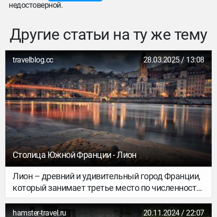
недостоверной.
Другие статьи на ту же тему
travelblog.cc
28.03.2025 / 13:08
Столица Южной Франции - Лион
Лион – древний и удивительный город Франции,
который занимает третье место по численности
населения после Парижа и Марселя. Этот город,
расположенный между двумя крупными реками
hamster-travel.ru
20.11.2024 / 22:07