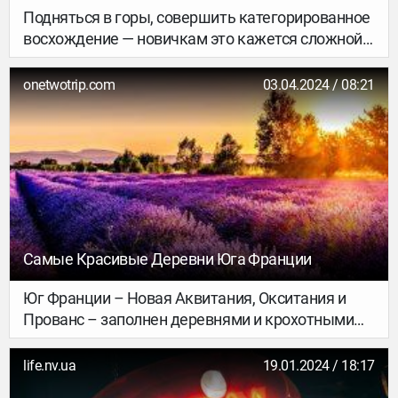
себя местным.
Подняться в горы, совершить категорированное
восхождение — новичкам это кажется сложной
затеей. Но есть и те, кто готов решиться.
Белорусы Маша и Сергей рискнули и покорили
onetwotrip.com
03.04.2024 / 08:21
пик Карлытау, высота которого составляет 4170
метров. Они поделились своими ощущениями и
ответили на вопрос: стоит ли это того? Если не
готовы рисковать, то рассмотрите
туристический отдых в горах.
Самые Красивые Деревни Юга Франции
Юг Франции – Новая Аквитания, Окситания и
Прованс – заполнен деревнями и крохотными
городками со славным прошлым: в них можно
встретить и церкви, созданные великими
life.nv.ua
19.01.2024 / 18:17
мастерами, и фантастические сады, и даже