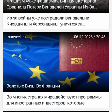
«Рашизм Хуже Фашизма». Винная Экспертка
Сравнила Потери Виноделен Украины Из-За
Нападения России С Потерями Франции Во
Из-за войны уже пострадали винодельни
Второй Мировой Войне
Киевщины и Херсонщины, уничтожен
Гостомельский стеклозавод.
tourweek.ru
06.12.2023 / 20:45
Золотые Визы Во Франции
Во многих странах мира действуют программы
для иностранных инвесторов, которые
позволяют оформлять резидентство в обмен на