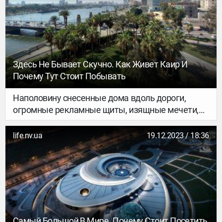
могилу положили молодые люди, а когда
мы спросили, за что они так уважают Эскобара,
они ответили: «Он много делал для бедных».
Здесь Не Бывает Скучно. Как Живет Каир И
Почему Тут Стоит Побывать
Наполовину снесенные дома вдоль дороги,
огромные рекламные щиты, изящные мечети,
километры торговых рядов, высотные
стеклянные кондоминиумы, величественный
life.nv.ua
19.12.2023 / 18:36
Нил, — таким впервые предстает Каир из окна
туристического автобуса.
Самый Большой В Мире. Почему Стоит Посетить