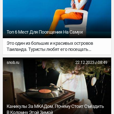
Топ 6 Мест Для Посещения На Самуи
Это один из больших и красивых островов
Таиланда. Туристы любят его посещать
благодаря фантастическим пляжам,
тропическим лесам и множеству интересных
snob.ru
22.12.2023 / 08:49
достопримечательностей. Давайте узнаем, что
же стоит посетить в первую очередь и как
вообще добраться до острова.
Каникулы За МКАДом. Почему Стоит Съездить
В Коломну Этой Зимой