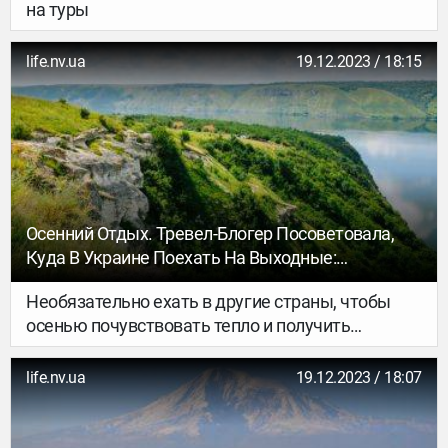
на туры
life.nv.ua
19.12.2023 / 18:15
Осенний Отдых. Тревел-Блогер Посоветовала,
Куда В Украине Поехать На Выходные:
Нетривиальные Места
Необязательно ехать в другие страны, чтобы
осенью почувствовать тепло и получить
удовольствие от видов, убеждает автор тревел-
блога Ветер дует Алена Деньга.
life.nv.ua
19.12.2023 / 18:07
Путешественница посоветовала слушателям
Радио НВ несколько нестандартных украинских
локаций и маршрутов, которые подходят для