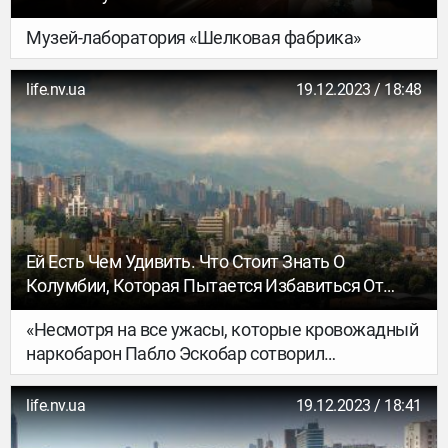
Музей-лаборатория «Шелковая фабрика»
life.nv.ua
19.12.2023 / 18:48
Ей Есть Чем Удивить. Что Стоит Знать О
Колумбии, Которая Пытается Избавиться От
Имиджа Страны Постоянной Опасности И
«Несмотря на все ужасы, которые кровожадный
Наркокартелей
наркобарон Пабло Эскобар сотворил
с Колумбией, отношение к нему здесь
неоднозначное, — рассказывает НВ побывавшая
life.nv.ua
19.12.2023 / 18:41
там Елена Волошина. — При нас букет на его