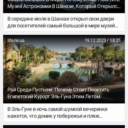
Музей Астрономии В Шанхае, Который Открылся
В Июле
В середине июля в Шанхае открыл свои двери
для посетителей самый большой в мире музей
астрономии. НВ рассказывает, почему там стоит
побывать.
life.nv.ua
19.12.2023 / 18:35
Рай Среди Пустыни. Почему Стоит Посетить
Египетский Курорт Эль-Гуна Этим Летом
В Эль-Гуне в ночь самой шумной вечеринки
кажется, что домик у побережья и пляж
принадлежат только вам. Это небольшой