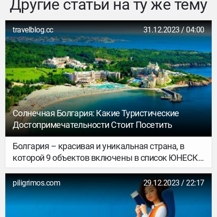
Другие статьи на ту же тему
travelblog.cc
31.12.2023 / 04:00
Солнечная Болгария: Какие Туристические
Достопримечательности Стоит Посетить
Болгария – красивая и уникальная страна, в
которой 9 объектов включены в список ЮНЕСКО
– 7 из них являются объектами культурного
наследия и 2 – природного.
piligrimos.com
29.12.2023 / 22:17