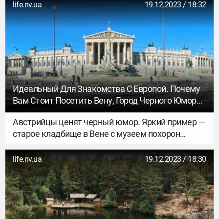
курортный город на Красном море, где
life.nv.ua
19.12.2023 / 18:32
практикуют все виды водного спорта, какие
только изобрело человечество, делают вино
и даже проводят свой кинофестиваль.
Идеальный Для Знакомства С Европой. Почему
Вам Стоит Посетить Вену, Город Черного Юмора
И Жизненных Наслаждений
Австрийцы ценят черный юмор. Яркий пример —
старое кладбище в Вене с музеем похорон
и магазинчиком, где продаются тематический
мерч с лозунгами Я не мертв, я только сплю,
life.nv.ua
19.12.2023 / 18:30
брелоки с крошечными гробами и даже мед,
собранный пчелами на этом кладбище.