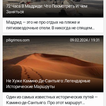
В то же время старинная Гянджа может
72 Часа В Мадриде: Что Посмотреть И Чем
похвастаться современными парками отдыха и
Заняться
пешеходными променадами, театрами и
прекрасными ресторанами. Рассказываем, что
Мадрид — это не про отдых на пляже и
посмотреть, куда сходить и какие блюда
пятизвездочные отели. В никогда не спящем
попробовать в этом уютном городе.
городе жизнь бурлит по полной: коллекция
величайшего искусства, громкие тусовки и
piligrimos.com
09.02.2024 / 19:31
вкуснейшая еда. Три дня хватит, чтобы
составить первое впечатление и влиться в ритм.
Предлагаю свои 10 идей для ваших 72-х часов в
испанской столице.
Не Хуже Камино-Де-Сантьяго: Легендарные
Исторические Маршруты
Один из самых известных исторических путей —
Камино-де-Сантьяго. Про этот маршрут