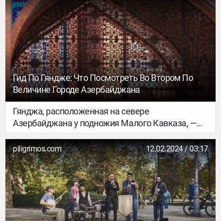
Застройщики Estma HPT, Nordox и Wingmacht
Arendus и строительная компания Merko уже
заложили краеугольный камень нового здания.
Гид По Гяндже: Что Посмотреть Во Втором По
Величине Городе Азербайджана
Гянджа, расположенная на севере
Азербайджана у подножия Малого Кавказа, —
один из самых древних городов в стране и
Закавказье. В отличие от ультрасовременного
piligrimos.com
12.02.2024 / 03:17
Баку, сюда приезжают почувствовать
национальный дух Республики и посмотреть на
сохранившиеся архитектурные ансамбли. Гуляя
по городу, увидите старинные мечети, мавзолеи
и хаммамы, которые соседствуют с
архитектурой социалистического классицизма.