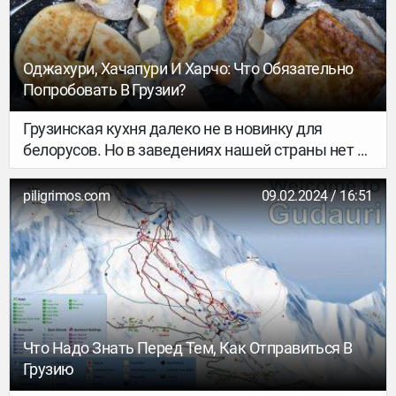
World Corporation провела голосование, чтобы
выбрать семь современных чудес света. В
опросе поучаствовали около 100 миллионов
Оджахури, Хачапури И Харчо: Что Обязательно
человек. Именно они и определили новый топ. А
Попробовать В Грузии?
мы же расскажем, какие объекты в него вошли.
Грузинская кухня далеко не в новинку для
белорусов. Но в заведениях нашей страны нет и
половины блюд, которые можно попробовать
непосредственно в местных заведениях. Я
piligrimos.com
09.02.2024 / 16:51
опущу вино и чачу, а также чурчхелу и орехи, о
них уже рассказала в этом материале. Сейчас
представлю подборку блюд, на которые стоит
обратить внимание в Грузии.
Что Надо Знать Перед Тем, Как Отправиться В
Грузию