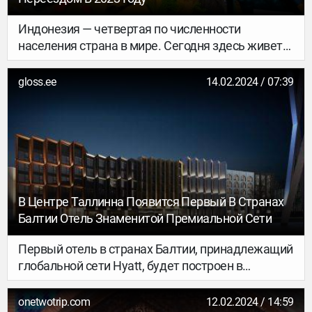
Индонезия — четвертая по численности
населения страна в мире. Сегодня здесь живет
почти 270 млн человек. Это государство состоит
из 18 000 островов, а Бали — один из них.
gloss.ee
14.02.2024 / 07:39
Площадь острова — 5500 км², здесь живет 5,1
млн человек. Бали давно стал точкой
притяжения туристов, релокантов и цифровых
кочевников благодаря приятному климату,
океану, красивой природе, богатой культуре и
уникальному коммьюнити. Что нужно знать
перед переездом на остров? Читайте в большом
В Центре Таллинна Появится Первый В Странах
обзоре от команды LinDeal!
Балтии Отель Знаменитой Премиальной Сети
Первый отель в странах Балтии, принадлежащий
глобальной сети Hyatt, будет построен в
таллиннском районе Ванасадам. Новый отель
откроется по адресу Садама 4 в конце 2025 года.
onetwotrip.com
12.02.2024 / 14:59