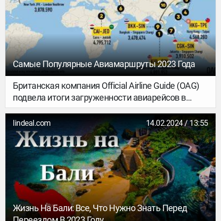
Самые Популярные Авиамаршруты 2023 Года
Британская компания Official Airline Guide (OAG)
подвела итоги загруженности авиарейсов в
истёкшем году. Девять из десяти
популярнейших международных маршрутов
lindeal.com
14.02.2024 / 13:55
оказались азиатскими…
Жизнь На Бали: Все, Что Нужно Знать Перед
Переездом В 2023 Году