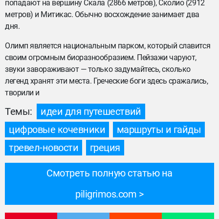
попадают на вершину Скала (2866 метров), Сколио (2912
метров) и Митикас. Обычно восхождение занимает два
дня.
Олимп является национальным парком, который славится
своим огромным биоразнообразием. Пейзажи чаруют,
звуки завораживают — только задумайтесь, сколько
легенд хранят эти места. Греческие боги здесь сражались,
творили и
Темы:
идеи для путешествий
цифровые кочевники
маршруты и гайды
тревел-новости
греция
Смотреть полную статью на
piligrimos.com