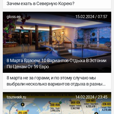
Зачем ехать в Северную Корею?
Корее После Открытия Границы
gloss.ee
15.02.2024 / 07:57
8 Марта Вдвоем: 10 Вариантов Отдыха В Эстонии
По Ценам От 59 Евро
8 марта не за горами, и по этому случаю мы
выбрали несколько вариантов отдыха в разных
уголках Эстонии по очень приемлемым ценам.
Спешите бронировать!
tourweek.ru
14.02.2024 / 23:45