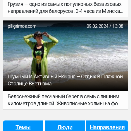
Грузия — одно из самых популярных безвизовых
направлений для белорусов. 3-4 часа из Минска
на самолете и ты на родине чурчхелы и
хинкалей. В этой удивительной стране можно
piligrimos.com
09.02.2024 / 13:08
совместить и отдых на море, и отдых в горах. А
если вы поклонник экскурсионных туров, то и в
этом случае сложностей в составлении
программы не возникнет. Я поделюсь с вами
моими наблюдениями в этом гайде.
Шумный И Активный Нячанг — Отдых В Пляжной
Столице Вьетнама
Белоснежный песчаный берег в семь с лишним
километров длиной. Живописные холмы на фоне
лазурной воды. Экзотическая природа и
необычная еда. СПА-процедуры, дайвинг,
виндсерфинг и парасейлинг. Памятники
Темы
Люди
Направления