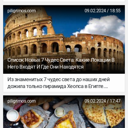
слышали и читали многие. Но вот помимо него,
есть и другие легендарные тропы, на которые
piligrimos.com
09.02.2024 / 18:55
стоит обратить внимание. Сотни, тысячи и даже
миллионы лет назад по дорогам этих маршрутов
проходили паломники, армии, проповедники,
воры и искатели приключений. Мы собрали
список, куда определенно стоит отправиться.
Список Новых 7 Чудес Света: Какие Локации В
Него Входят И Где Они Находятся
Из знаменитых 7 чудес света до наших дней
дожила только пирамида Хеопса в Египте.
Остальные архитектурные памятники древности
сейчас можем увидеть разве что на картинках.
piligrimos.com
09.02.2024 / 17:47
Хотя и стоит признать, что они умело
воссозданы учеными по описаниям из разных
источников. Но без движения вперед не бывает
будущего. И в 2007 году организация New Open